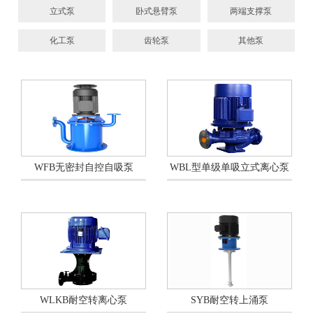
立式泵
卧式悬臂泵
两端支撑泵
化工泵
齿轮泵
其他泵
WFB无密封自控自吸泵
WBL型单级单吸立式离心泵
WLKB耐空转离心泵
SYB耐空转上涌泵