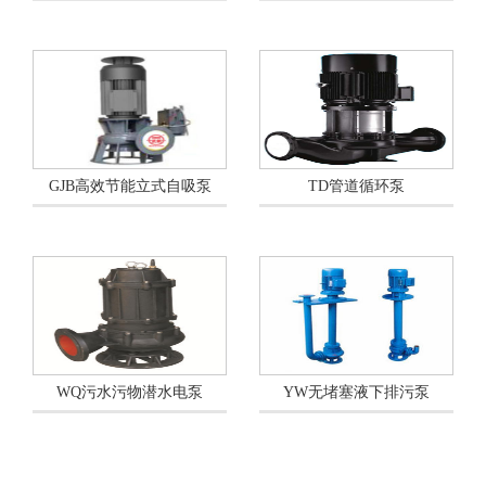
GJB高效节能立式自吸泵
TD管道循环泵
WQ污水污物潜水电泵
YW无堵塞液下排污泵