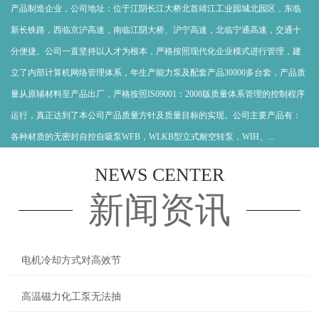
产品制造企业，公司地址：位于江阴长江大桥北首靖江工业园城北园区，东临
新长铁路，西临京沪高速，南临江阴大桥、沪宁高速，北临宁通高速，交通十
分便捷。公司一直坚持以人才为根本，严格按照现代化企业模式进行管理，建
立了内部计算机网络管理体系，年生产能力泵及配套产品30000多台套，产品质
量从原辅材料至产品出厂，严格按照IS09001：2008版质量体系管理的控制程序
运行，真正达到了本公司产品质量方针及质量目标的实现。公司主要产品有：
各种材质的无密封自控自吸泵WFB，WLKB型立式耐空转泵，WIH、...
NEWS CENTER
新闻资讯
电机冷却方式对高效节
高温磁力化工泵无法抽